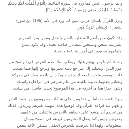
وأتم الرسول الدين كما ورد في سورة المائدة: {الْيَوْمَ أَكْمَلْتُ لَكُمْ دِينَكُمْ
وَأَتْمَمْتُ عَلَيْكُمْ نِعْمَتِي وَرَضِيتُ لَكُمُ الْإِسْلَامَ دِينًا}
ونزل القرآن بلسان عربي مبين كما ورد في الآية (195) من سورة
الشعراء: [بِلِسَانٍ عَرَبِيٍّ مُبِينٍ]
وقد تكون ممن أنعم الله عليه بالعلم والعقل وممن يقرأ النصوص
الشرعية بتمعن ويستعين بمصادر إضافية تعينه، وقد تكون ممن
اهتمامهم محصور في أمور شرعية واضحة.
وتفاجأ أحيانا بمن يهجم عليك ويطلب منك عدم الخوض في الواضح من
أمور الدين؛ ويحيلك إلى مراجع دينية تحترمها وترجع إليها فيما يصعب
عليك؛ ويقوم متحرشا بعقلك ويؤذيك ويكاد أن يلتحم معك في معركة
ويصادر معلوماتك وما تلقيته من علم شرعي في مراحل دراستك
وتقول خيرًا هذا ما أعرفه في هذا الموضوع تحديدا فاسأل من شئت.
ولهذا اقتنعت تماما أن هذا ومن على شاكلته محرومون من نعمة التدبر
والفهم عند قراءة القرآن وقد فوضوا هذه المهمة لغيرهم ويريدون كذلك
من غيرهم أن يمشوا على خطاهم بالتحرش والتقليل من علمهم
وعقولهم وليس كما يفعل المحترمين غيرهم في النصح وتبادل
المعلومات؛ ولهذا إذا تعرضت للتحرش العقلي فيمكن الأخذ ببعض