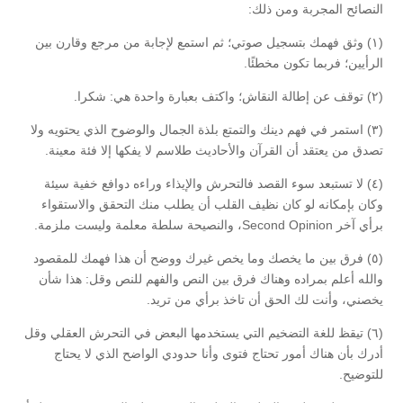
النصائح المجربة ومن ذلك:
(١) وثق فهمك بتسجيل صوتي؛ ثم استمع لإجابة من مرجع وقارن بين
الرأيين؛ فربما تكون مخطئًا.
(٢) توقف عن إطالة النقاش؛ واكتف بعبارة واحدة هي: شكرا.
(٣) استمر في فهم دينك والتمتع بلذة الجمال والوضوح الذي يحتويه ولا
تصدق من يعتقد أن القرآن والأحاديث طلاسم لا يفكها إلا فئة معينة.
(٤) لا تستبعد سوء القصد فالتحرش والإيذاء وراءه دوافع خفية سيئة
وكان بإمكانه لو كان نظيف القلب أن يطلب منك التحقق والاستقواء
برأي آخر Second Opinion، والنصيحة سلطة معلمة وليست ملزمة.
(٥) فرق بين ما يخصك وما يخص غيرك ووضح أن هذا فهمك للمقصود
والله أعلم بمراده وهناك فرق بين النص والفهم للنص وقل: هذا شأن
يخصني، وأنت لك الحق أن تاخذ برأي من تريد.
(٦) تيقظ للغة التضخيم التي يستخدمها البعض في التحرش العقلي وقل
أدرك بأن هناك أمور تحتاج فتوى وأنا حدودي الواضح الذي لا يحتاج
للتوضيح.