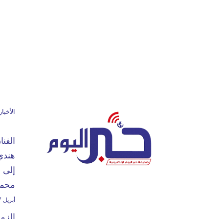
الأخبار
الفن
هندي
إلى 
محمد
أبريل 27, 2024
الزم