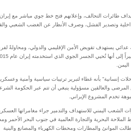
هداف طائرات التحالف، وإعلانهم فتح خط جوي مباشر مع إيران،
خلية وتصدير الفشل، وصرف الأنظار عن الغضب الشعبي والق
 عدائي يستهدف تقويض الأمن الإقليمي والدولي، ومحاولةً لف
أمر واقع يمس سيادة الجمهورية اليمنية، مشيراً إلى أنها تُحيي الجسر الجوي ا
اليمن.
ت إنسانية” بأنه غطاء لتبرير ترتيبات سياسية وأمنية وعسكري
 المرضى والعالقين مسؤولية ينبغي أن تتم عبر الحكومة الشرع
بوهة تخدم المشروع الإيراني.
ات الشعب اليمني للاستهداف والتدمير جراء مغامراتها العسكري
وط الملاحة البحرية والتجارة العالمية في جنوب البحر الأحمر و
لت الموانئ والمطارات ومحطات الكهرباء والمصانع والبنية