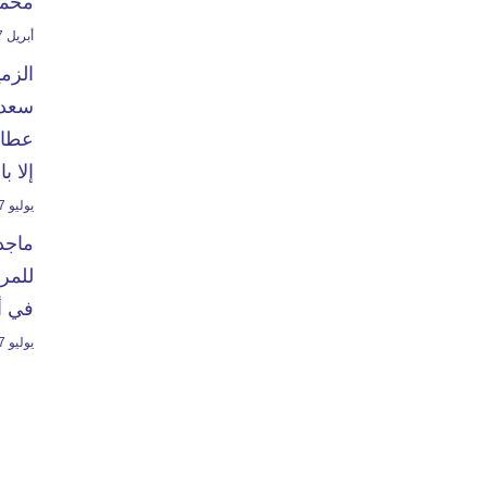
محمد
أبريل 27, 2024
الزم
سعدا
عطاء
إلا ب
يوليو 7, 2024
ماجد
للمرت
في أ
يوليو 7, 2023