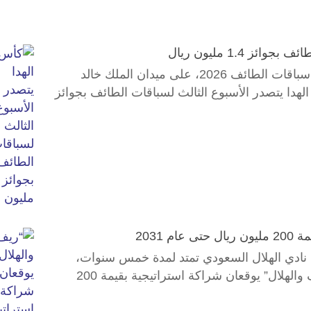
 1.4 مليون ريال
تبدأ غداً منافسات الأسبوع الثالث من موسم سباقات الطائف 2026، على ميدان الملك خالد
لهدا يتصدر الأسبوع الثالث لسباقات الطائف بجوائز
 2031
نادي الهلال السعودي تمتد لمدة خمس سنوات،
وحتى عام 2031، في واحدة من أبرز... “ريف والهلال” يوقعان شراكة استراتيجية بقيمة 200