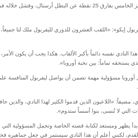
موسم ثانٍ مضطرب، أنهاه الفريق في المركز الخامس بفارق 25 نقطة عن البطل أرسنال، وفشل خلاله 
ل إيكو»: «اللقب العشرون للدوري لليفربول ملك لنا جميعاً،
 النادي نفسه دائماً بأكبر الألقاب. هكذا يجب أن يكون الأمر،
ذي يستحقه تماماً: بين نخبة أوروبا».
 أوروبا مسؤولية مهمة تضمن أن يواصل ليفربول المنافسة عل
ضيفاً: «اللاعبون الذين قدموا الكثير لهذا النادي، والذين حاف
لتي لا تُنسى، بنوا أسساً ستدوم».
أ يظهر ومستعد لكتابة قصته الخاصة وتحمل المسؤولية التي ت
 القدم، لكنني أعلم أن هذا النادي سيستمر في جعل جماهيره فخ