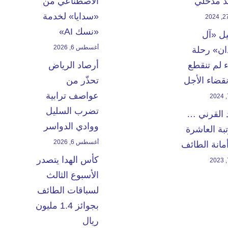
 مدخلي
الاصطناعي من
«سدايا» لخدمة
«نسك AI»
يل «آل
أغسطس 6, 2026
ن» رحلة
 لم تنقطع
أرصاد الرياض
انقضاء الأجل
تحذّر من
عواصف ترابية
تضرب السليل
 القرني …
ووادي الدواسر
بة العاشرة
أغسطس 6, 2026
مانة الطائف
كأس الهدا يتصدر
الأسبوع الثالث
لسباقات الطائف
بجوائز 1.4 مليون
ريال