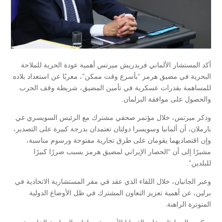
أكد المستشار الألماني فريدريش ميرتس أهمية عودة الحرية للملاحة
البحرية في مضيق هرمز “بأسرع وقت ممكن”، معربًا عن استعداد بلاده
للمساهمة بقدرات عسكرية في تأمين المضيق، شريطة وقف الحرب
والحصول على موافقة البرلمان.
وذكر ميرتس، خلال مؤتمر صحفي مشترك مع الرئيس السويسري غي
بارملان، أن ألمانيا وسويسرا دولتان تعتمدان بدرجة كبيرة على التصدير،
وإن اقتصاديهما يقومان على طرق تجارية مفتوحة ورسوم مناسبة،
مشيرًا إلى أن “الحصار الإيراني لمضيق هرمز يسبب ضررًا كبيرًا
للبلدين”.
وعبر الجانبان، خلال اللقاء الذي عقد في مقر المستشارية الاتحادية في
برلين، عن أهمية تعزيز التعاون المشترك في ظل الأوضاع الدولية
المتوترة الراهنة.