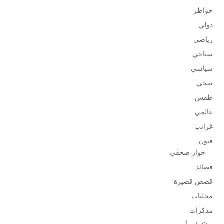
خواطر
دولي
رياضي
سياحي
سياسي
صحي
طقس
عالمي
غرائب
فنون
حوار صحفي
قصائد
قصص قصيرة
محليات
مذكرات