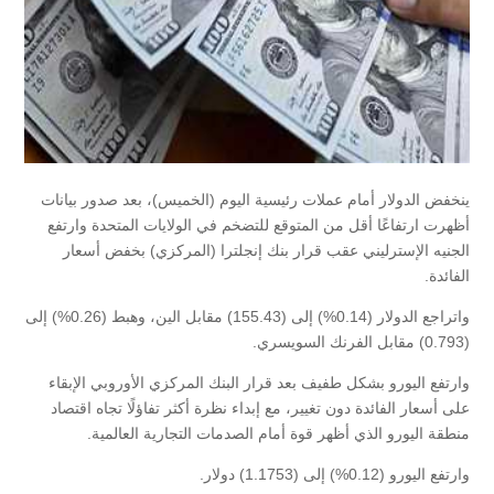
ينخفض الدولار أمام عملات رئيسية اليوم (الخميس)، بعد صدور بيانات
أظهرت ارتفاعًا أقل من المتوقع للتضخم في الولايات المتحدة وارتفع
الجنيه الإسترليني عقب قرار بنك إنجلترا (المركزي) بخفض أسعار
الفائدة.
واتراجع الدولار (0.14%) إلى (155.43) مقابل الين، وهبط (0.26%) إلى
(0.793) مقابل الفرنك السويسري.
وارتفع اليورو بشكل طفيف بعد قرار البنك المركزي الأوروبي الإبقاء
على أسعار الفائدة دون تغيير، مع إبداء نظرة أكثر تفاؤلًا تجاه اقتصاد
منطقة اليورو الذي أظهر قوة أمام الصدمات التجارية العالمية.
وارتفع اليورو (0.12%) إلى (1.1753) دولار.