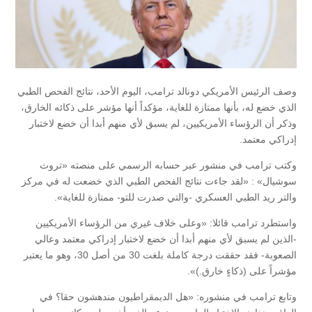
وصف الرئيس الأمريكي دونالد ترامب، اليوم الأحد، نتائج الفحص الطبي
الذي خضع له، بأنها ممتازة للغاية، مؤكداً أنها مؤشر على ذكائه الخارق،
وذكر أن الرؤساء الأمريكيين، لم يسبق لأي منهم أبدا أن خضع لاختبار
إدراكي معتمد.
وكتب ترامب في منشور عبر حسابه الرسمي على منصته «تروث
سوشيال» : «لقد جاءت نتائج الفحص الطبي الذي خضعت له في مركز
والتر ريد الطبي العسكري -والتي صدرت للتو- ممتازة للغاية».
واستطرد ترامب قائلا: «وعلى خلاف غيري من الرؤساء الأمريكيين
-الذين لم يسبق لأي منهم أبدا أن خضع لاختبار إدراكي معتمد وعالي
الصعوبة- فقد حققت درجة كاملة بلغت 30 من أصل 30، وهو ما يعتبر
مؤشراً على (ذكاءٍ خارق.)».
وتابع ترامب في منشوره: «هل الديمقراطيون مندهشون حقا؟ في