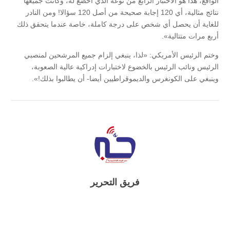
الواقع، هذا هو الاختبار الرابع من نوعه الذي أخضع له، وكانت جميعها
نتائج مثالية، أي 120 إجابة صحيحة من أصل 120 سؤالا! ومن النادر
للغاية أن يحصل أي شخص على درجة كاملة، خاصة عندما يتحقق ذلك
أربع مرات متتالية».
وختم الرئيس الأمريكي: «لذا، ينبغي إلزام جميع المرشحين لمنصبي
الرئيس ونائب الرئيس بالخضوع لاختبارات إدراكية عالية الصعوبة،
وينبغي على الكونغرس والديموقراطيين أيضا- أن يطالبوا بذلك!».
فريق التحرير