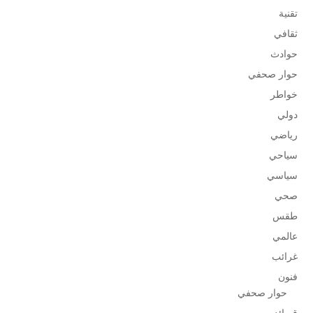
تقنية
ثقافي
حوادث
حوار صحفي
خواطر
دولي
رياضي
سياحي
سياسي
صحي
طقس
عالمي
غرائب
فنون
حوار صحفي
قصائد