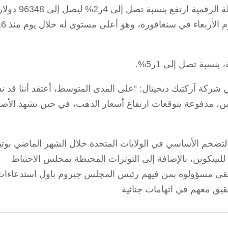
وأوضحت وكالة بلومبرج للأنباء أن سعر العملة الرقمية ارتفع بنسبة تصل إلى 4ر2% ليص
للوحدة الواحدة في وقت مبكر من صباح اليوم الأربعاء في سنغاف
سبة تصل إلى ​1ر5%.
شركة آركتيك ديجيتال: “على المدى المتوسط، أعتقد أننا قد ن
وين، مدفوعة بتوقعات ارتفاع أسعار الذهب، في حين تشهد الأص
تضخم الأساسي في الولايات المتحدة خلال الشهر الماضي بوتي
لبيتكوين، بالإضافة إلى التوترات ​المحيطة بمجلس الاحتياط
 تلقى مسؤولوه بمن فيهم رئيس المجلس جيروم ⁠باول استدعاءات
يق معهم في اتهامات جنائية