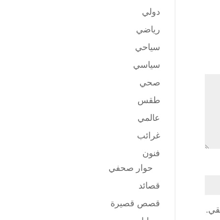
دولي
رياضي
سياحي
سياسي
صحي
طقس
عالمي
غرائب
فنون
حوار صحفي
قصائد
قصص قصيرة
قي.