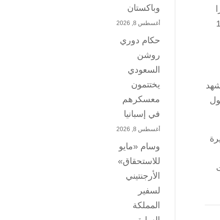
وباكستان
ل إلى 96348 دولارا
ورة، وهو أعلى مستوى له خلال يوم منذ 16
أغسطس 8, 2026
حكام دوري
روشن
السعودي
يختتمون
شهد
معسكرهم
ول
في إسبانيا
أغسطس 8, 2026
رة
وسام «مايو
للاستحقاق»
الأرجنتيني
لسفير
المملكة