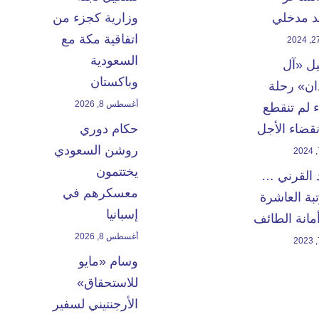
 مدخلي
وزارية كجزء من
اتفاقية مكة مع
السعودية
يل «آل
وباكستان
ن» رحلة
أغسطس 8, 2026
 لم تنقطع
انقضاء الأجل
حكام دوري
روشن السعودي
يختتمون
 القرني …
معسكرهم في
بة العاشرة
إسبانيا
مانة الطائف
أغسطس 8, 2026
وسام «مايو
للاستحقاق»
الأرجنتيني لسفير