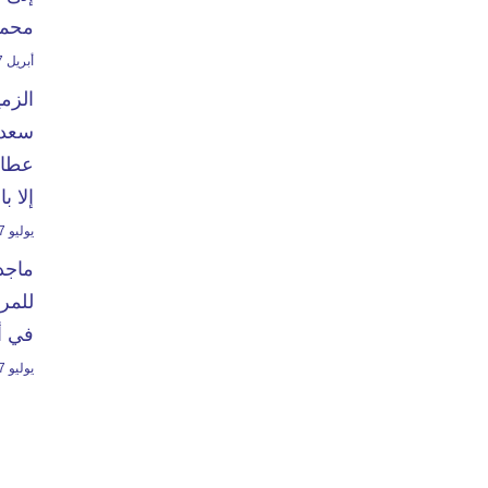
محمد
أبريل 27, 2024
الزم
سعدا
عطاء
إلا ب
يوليو 7, 2024
ماجد
للمرت
في أ
يوليو 7, 2023