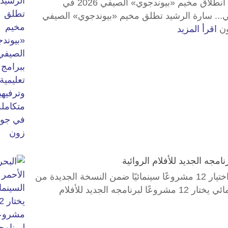
أعلنت الأستاذة سارة بنت فيصل الرشيد عن انطلاق مخيم «بيوندجوي» الصيفي 2026 في
.. سارة الرشيد تطلق مخيم «بيوندجوي» الصيفي
ون
اقرأ المزيد
أعلنت مؤسسة البحر الأحمر السينمائي عن اختيار 12 مشروعًا سينمائيًا ضمن النسخة الجديدة من
برنامج الأفلام الروائية،... البحر الأحمر السينمائي يختار 12 مشروعًا لبرنامجه الجديد للأفلام