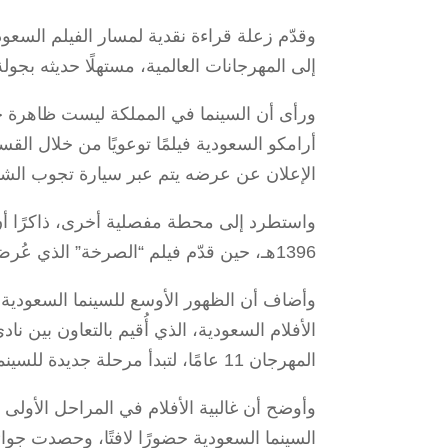
وقدّم زعلة قراءة نقدية لمسار الفيلم السعودي
إلى المهرجانات العالمية، مستهلًا حديثه بجول
أرامكو السعودية فيلمًا توعويًا من خلال ال
الإعلان عن عرضه يتم عبر سيارة تجوب الشوارع
واستطرد إلى محطة مفصلية أخرى، ذاكرًا أن
1396هـ، حين قدّم فيلم “الصرخة” الذي عُرض في مهرجان القاهرة السينمائي.
الأفلام السعودية، الذي أُقيم بالتعاون بين ن
المهرجان 11 عامًا، لتبدأ مرحلة جديدة للسينما السعودية عام 2017م عقب السماح رسميًا بفتح دور السينما.
وأوضح أن غالبية الأفلام في المراحل الأول
السينما السعودية حضورًا لافتًا، وحصدت جوا