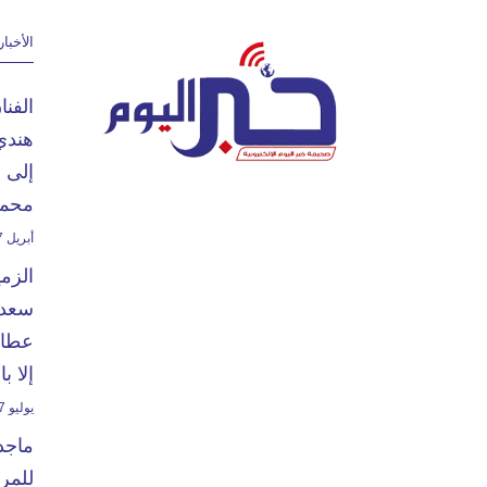
الأخبار
الفن
هندي
إلى 
محمد
أبريل 27, 2024
الزم
سعدا
عطاء
إلا ب
يوليو 7, 2024
ماجد
للمرت