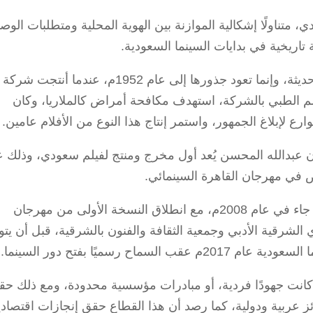
، متناولًا إشكالية الموازنة بين الهوية المحلية ومتطلبات الوص
ة تاريخية في بدايات السينما السعودية.
ورأى أن السينما في المملكة ليست ظاهرة حديثة، وإنما تعود جذورها إلى عام 1952م، عندما أنتجت شركة
قسم الطبي بالشركة، استهدف مكافحة أمراض كالملاريا، وكان
 لإبلاغ الجمهور، واستمر إنتاج هذا النوع من الأفلام عامين.
 عبدالله المحسن يُعد أول مخرج ومنتج لفيلم سعودي، وذلك ع
وأضاف أن الظهور الأوسع للسينما السعودية جاء في عام 2008م، مع انطلاق النسخة الأولى من مهرجان
ادي الشرقية الأدبي وجمعية الثقافة والفنون بالشرقية، قبل أن ي
ى كانت جهودًا فردية، أو مبادرات مؤسسية محدودة، ومع ذلك ح
ئز عربية ودولية، كما رصد أن هذا القطاع حقق إنجازات اقتصادي