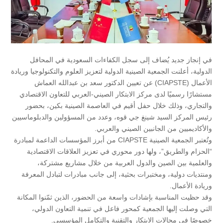
في إنجاز جديد يُضاف إلى سجل الكفاءات السعودية في المحافل
الدولية، أعلنت الجمعية الصينية الدولية لتعزيز العلوم والتكنولوجيا وريادة
الأعمال (CIAPSTE) عن تعيين الدكتور سعد بن عبدالله العماش
مستشارًا رسميًا لدى مركز الابتكار الصيني-العربي للتعاون الاقتصادي
والتجاري، وذلك خلال حفل أقيم في العاصمة الصينية بكين، بحضور
رئيس المركز السيد شينغ جي قوه، وعدد من المسؤولين والدبلوماسيين
والأكاديميين من الجانبين الصيني والعربي.
وتُعتبر الجمعية الصينية CIAPSTE من أبرز المؤسسات الداعمة لمبادرة
“الحزام والطريق”، ولها دور محوري في تعزيز العلاقات الاقتصادية
والعلمية بين الصين والدول العربية من خلال مشاريع مشتركة،
ومنتديات دولية، ومختبرات بحثية، إلى جانب مبادرات لتبادل المعرفة
وريادة الأعمال.
وقد حظيت المناسبة بإشادات واسعة من الحضور، الذين ثمّنوا المكانة
التي وصلت إليها الجمعية كمحور فاعل في تنمية التعاون الدولي،
خصوصًا في مجالات الابتكار والتقنية والتكامل المؤسسي.