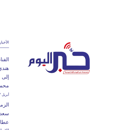
الأخبار
الفن
هندي
إلى 
محمد
أبريل 27, 2024
الزم
سعدا
عطاء