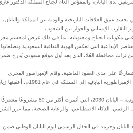
يفين لدى اليابان، والمفوّض العام لجناح المملكة الدكتور غازي
 تجسد عمق العلاقات التاريخية والودية بين المملكة واليابان،
 التقارب الإنساني والحوار بين الشعوب.
رة على مكونات الجناح ومحتوياته، بما في ذلك عرض لمجسم مع
ما العناصر الإبداعية التي تعكس الهوية الثقافية السعودية وتطلعاتها
 من تراث محافظة العُلا، الذي يعد أول موقع سعودي يُدرج ضمن
تسارعًا على مدى العقود الماضية، وقام الإمبراطور الفخري
والإمبراطورة الفخرية بأول زيارة من الأسرة الإمبراطورية اليابانية إلى المملكة في عام 1981م، 
وفي عام 2017م، أُطلقت مبادرة رؤية السعودية – اليابان 2030، التي أثمرت أكثر من 80 مشر
 الرقمي، الذكاء الاصطناعي، والرعاية الصحية، مما عزز الشرا
 اليابان وحرمه في الحفل الرسمي ليوم اليابان الوطني ضمن