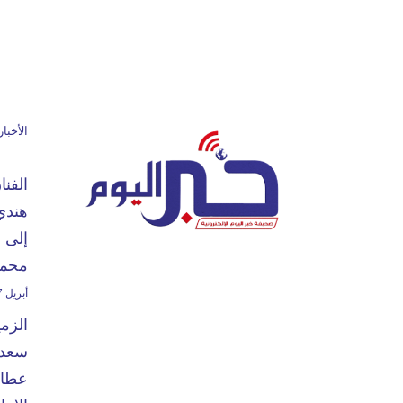
الأخبار
الفن
هندي
إلى 
محمد
أبريل 27, 2024
الزم
سعدا
عطاء