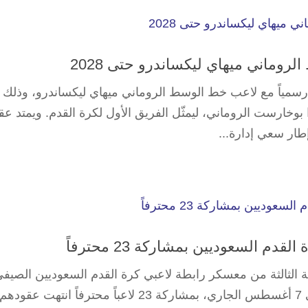
لروماني ميهاي ليكساندرو حتى 2028
رسمياً مع لاعب خط الوسط الروماني ميهاي ليكساندرو، وذلك ب
بوخارست الروماني، ليمثّل الفريق الأول لكرة القدم. ويمتد عق
م السعوديين بمشاركة 23 محترفاً
الثالثة من معسكر رابطة لاعبي كرة القدم السعوديين الصيف
2026، خلال الفترة الممتدة من 25 يوليو حتى 7 أغسطس الجاري، بمشاركة 23 لاعباً محترفاً انته