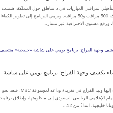
اختتم الاتحاد السعودي لكرة القدم برنامجه التأهيلي لمراقبي المباريات في 5 مناطق حول المملكة، شملت
الرياض وجدة والدمام وأبها والجوف، بمشاركة 500 مراقب و50 مراقبة. ويرمي البرنامج إلى تطوير الكف
، ورفع مستوى الاحترافية عبر مسار...
ة من وداع MBC.. «روتانا» تكشف وجهة الفراج: برنامج يومي على شاشة
لم يطُل غموض «ا
ام الإعلامي الرياضي السعودي إلى منظومتها، وإطلاق برنامج
خليجية، ابتداءً من 12...