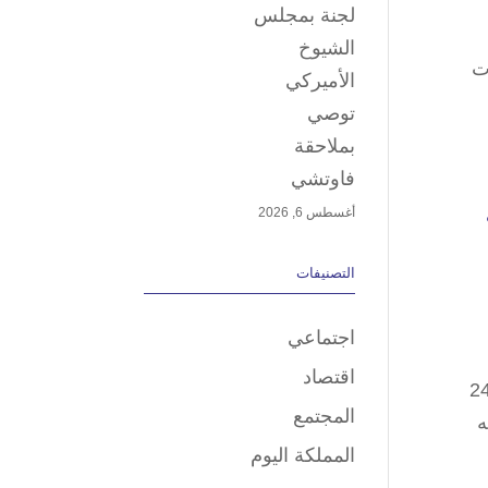
لجنة بمجلس
الشيوخ
اءات
الأميركي
توصي
بملاحقة
فاوتشي
أغسطس 6, 2026
التصنيفات
اجتماعي
اقتصاد
لمرحلة الجديدة» التي لمّح إليها وليد الفراج في تغريدة وداعه لمجموعة MBC؛ فبعد نحو 24
المجتمع
ه
المملكة اليوم